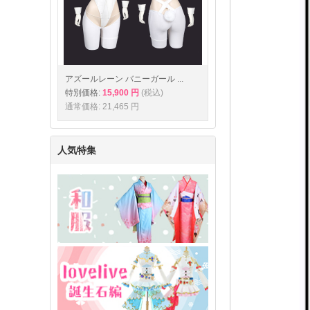
アズールレーン バニーガール ...
特別価格:
15,900 円
(税込)
通常価格: 21,465 円
人気特集