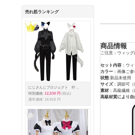
売れ筋ランキング
商品情報
ご注意：ウィッグ
セット内容
：ウィ
カラー
：画像ご参
状態
:新品未使用
サイズ
：調節可（
にじさんじプロジェクト 叶 ...
素材
：高級繊維（
特別価格:
12,530 円
(税込)
高級材質により自
通常価格: 16,916 円