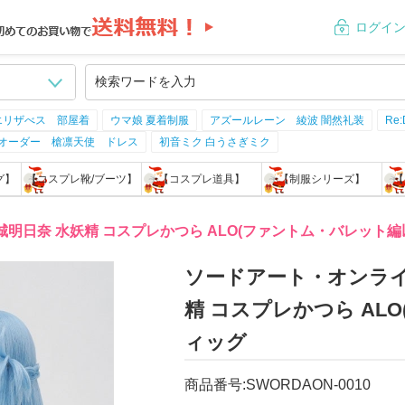
ログイ
エリザべス 部屋着
ウマ娘 夏着制服
アズールレーン 綾波 闇然礼装
Re
ドオーダー 槍凛天使 ドレス
初音ミク 白うさぎミク
グ】
【コスプレ靴/ブーツ】
【コスプレ道具】
【制服シリーズ】
【
城明日奈 水妖精 コスプレかつら ALO(ファントム・バレット編
ソードアート・オンライン
精 コスプレかつら AL
ィッグ
商品番号:SWORDAON-0010