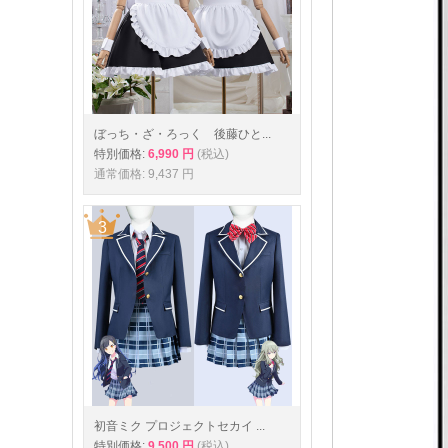
ぼっち・ざ・ろっく 後藤ひと...
特別価格:
6,990 円
(税込)
通常価格: 9,437 円
初音ミク プロジェクトセカイ ...
特別価格:
9,500 円
(税込)