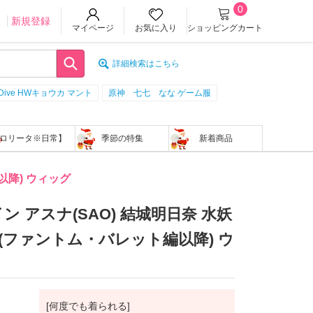
0
ン
新規登録
マイページ
お気に入り
ショッピングカート
詳細検索はこちら
:Dive HWキョウカ マント
原神 七七 なな ゲーム服
ロリータ※日常】
季節の特集
新着商品
以降) ウィッグ
 アスナ(SAO) 結城明日奈 水妖
O(ファントム・バレット編以降) ウ
[何度でも着られる]