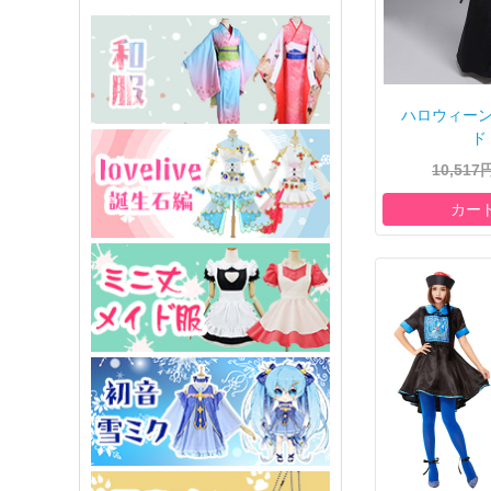
ハロウィー
ド 
10,517
カー