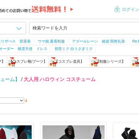
ログイ
エリザべス 部屋着
ウマ娘 夏着制服
アズールレーン 綾波 闇然礼装
Re
ドオーダー 槍凛天使 ドレス
初音ミク 白うさぎミク
グ】
【コスプレ靴/ブーツ】
【コスプレ道具】
【制服シリーズ】
【
チューム】
/
大人用 ハロウィン コスチューム