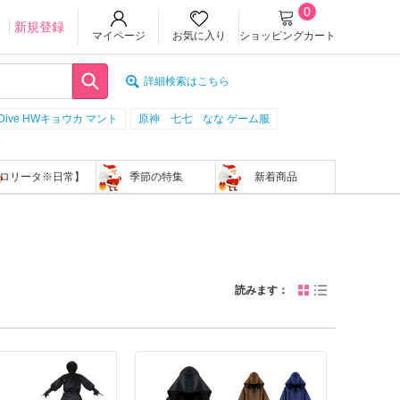
0
ン
新規登録
マイページ
お気に入り
ショッピングカート
詳細検索はこちら
:Dive HWキョウカ マント
原神 七七 なな ゲーム服
ロリータ※日常】
季節の特集
新着商品
読みます：