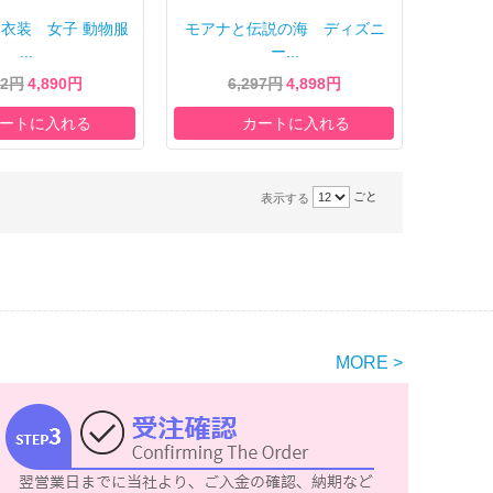
衣装 女子 動物服
モアナと伝説の海 ディズニ
...
ー...
02円
4,890円
6,297円
4,898円
ートに入れる
カートに入れる
ごと
表示する
MORE >