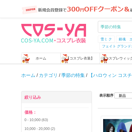
雪ミ ク
銀魂 
フェイト グラン
ホーム
【コスプレ衣装】
【コスプレウィッ
ホーム
/
カテゴリ
/
季節の特集
/
【ハロウィン コス
表示順序
絞り込み
価格：
0
-
10,000
(63)
10,000
-
20,000
(2)