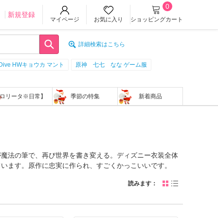
0
ン
新規登録
マイページ
お気に入り
ショッピングカート
詳細検索はこちら
:Dive HWキョウカ マント
原神 七七 なな ゲーム服
ロリータ※日常】
季節の特集
新着商品
が魔法の筆で、再び世界を書き変える。ディズニー衣装全体
ています。原作に忠実に作られ、すごくかっこいいです。
読みます：