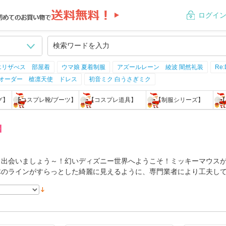
ログイ
エリザべス 部屋着
ウマ娘 夏着制服
アズールレーン 綾波 闇然礼装
Re
ドオーダー 槍凛天使 ドレス
初音ミク 白うさぎミク
グ】
【コスプレ靴/ブーツ】
【コスプレ道具】
【制服シリーズ】
【
】
と出会いましょう～！幻いディズニー世界へようこそ！ミッキーマウス
体のラインがすらっとした綺麗に見えるように、専門業者により工夫し