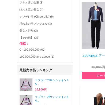
アナと雪の女王 (8)
眠れる森の美女 (4)
シンデレラ (Cinderella) (9)
塔の上のラプンツェル (3)
美女と野獣 (3)
【その他】 (36)
価格：
0
-
100,000,000
(62)
Zootopia2 ズー
100,000,000
and above (1)
16,065円
最新売れ筋ランキング
カー
ラブライブ!サンシャイン!!
A...
16,800円
ラブライブ!サンシャイン!!
A...